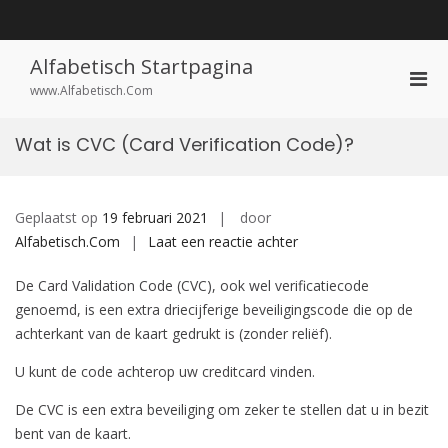
Ga
naar
de
inhoud
Alfabetisch Startpagina
Prim
www.Alfabetisch.Com
men
voor
Wat is CVC (Card Verification Code)?
mobi
Geplaatst op
19 februari 2021
door
op
Alfabetisch.Com
Laat een reactie achter
Wat
De Card Validation Code (CVC), ook wel verificatiecode
is
genoemd, is een extra driecijferige beveiligingscode die op de
CVC
achterkant van de kaart gedrukt is (zonder reliëf).
(Card
Verification
U kunt de code achterop uw creditcard vinden.
Code)?
De CVC is een extra beveiliging om zeker te stellen dat u in bezit
bent van de kaart.