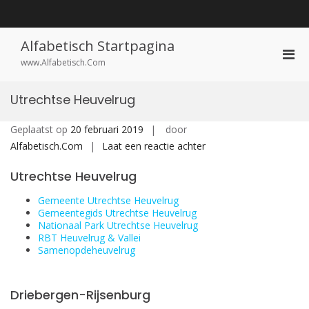
Ga
naar
de
inhoud
Alfabetisch Startpagina
Prim
www.Alfabetisch.Com
men
voor
Utrechtse Heuvelrug
mobi
Geplaatst op
20 februari 2019
door
op
Alfabetisch.Com
Laat een reactie achter
Utrechtse
Utrechtse Heuvelrug
Heuvelrug
Gemeente Utrechtse Heuvelrug
Gemeentegids Utrechtse Heuvelrug
Nationaal Park Utrechtse Heuvelrug
RBT Heuvelrug & Vallei
Samenopdeheuvelrug
Driebergen-Rijsenburg