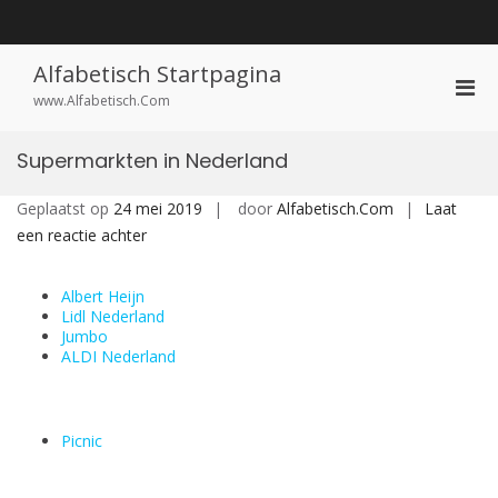
Ga
naar
de
inhoud
Alfabetisch Startpagina
Prim
www.Alfabetisch.Com
men
voor
Supermarkten in Nederland
mobi
Geplaatst op
24 mei 2019
door
Alfabetisch.Com
Laat
op
een reactie achter
Supermarkten
in
Albert Heijn
Nederland
Lidl Nederland
Jumbo
ALDI Nederland
Picnic