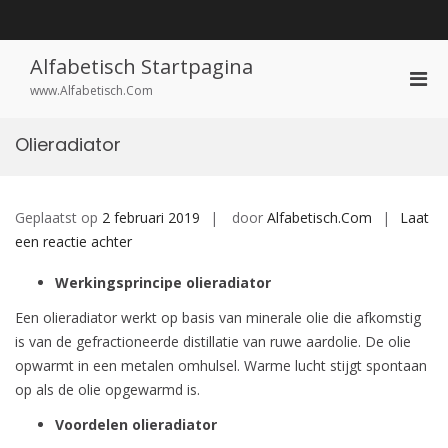
Ga
naar
de
inhoud
Alfabetisch Startpagina
Prim
www.Alfabetisch.Com
men
voor
Olieradiator
mobi
Geplaatst op
2 februari 2019
door
Alfabetisch.Com
Laat
op
een reactie achter
Olieradiator
Werkingsprincipe olieradiator
Een olieradiator werkt op basis van minerale olie die afkomstig
is van de gefractioneerde distillatie van ruwe aardolie. De olie
opwarmt in een metalen omhulsel. Warme lucht stijgt spontaan
op als de olie opgewarmd is.
Voordelen olieradiator