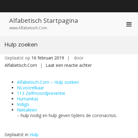
Ga
naar
de
inhoud
Alfabetisch Startpagina
Prim
www.Alfabetisch.Com
men
voor
Hulp zoeken
mobi
Geplaatst op
16 februari 2019
door
op
Alfabetisch.Com
Laat een reactie achter
Hulp
zoeken
Alfabetisch.Com – Hulp zoeken
NLvoorelkaar
113 Zelfmoordpreventie
Humanitas
Indigo
Nietalleen
– hulp nodig en hulp geven tijdens de coronacrisis.
Geplaatst in
Hulp