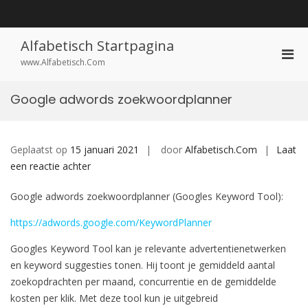
Ga
naar
de
inhoud
Alfabetisch Startpagina
Prim
www.Alfabetisch.Com
men
voor
Google adwords zoekwoordplanner
mobi
Geplaatst op
15 januari 2021
door
Alfabetisch.Com
Laat
op
een reactie achter
Google
Google adwords zoekwoordplanner (Googles Keyword Tool):
adwords
zoekwoordplanner
https://adwords.google.com/KeywordPlanner
Googles Keyword Tool kan je relevante advertentienetwerken
en keyword suggesties tonen. Hij toont je gemiddeld aantal
zoekopdrachten per maand, concurrentie en de gemiddelde
kosten per klik. Met deze tool kun je uitgebreid