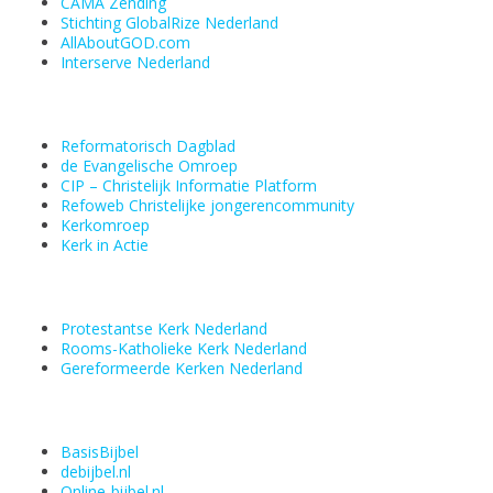
CAMA Zending
Stichting GlobalRize Nederland
AllAboutGOD.com
Interserve Nederland
Reformatorisch Dagblad
de Evangelische Omroep
CIP – Christelijk Informatie Platform
Refoweb Christelijke jongerencommunity
Kerkomroep
Kerk in Actie
Protestantse Kerk Nederland
Rooms-Katholieke Kerk Nederland
Gereformeerde Kerken Nederland
BasisBijbel
debijbel.nl
Online-bijbel.nl