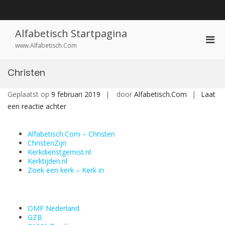
Ga
naar
de
inhoud
Alfabetisch Startpagina
Prim
www.Alfabetisch.Com
men
voor
Christen
mobi
Geplaatst op
9 februari 2019
door
Alfabetisch.Com
Laat
op
een reactie achter
Christen
Alfabetisch.Com – Christen
ChristenZijn
Kerkdienstgemist.nl
Kerktijden.nl
Zoek een kerk – Kerk in
OMF Nederland
GZB