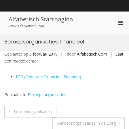
Ga
naar
de
inhoud
Alfabetisch Startpagina
Prim
www.Alfabetisch.Com
men
voor
Beroepsorganisaties financieel
mobi
Geplaatst op
9 februari 2019
door
Alfabetisch.Com
Laat
op
een reactie achter
Beroepsorganisaties
financieel
FFP (Federatie Financieel Planners)
Geplaatst in
Beroepsorganisaties
Bericht
Beroepsorganisaties
navigatie
Beroepsorganisaties in de Zorg